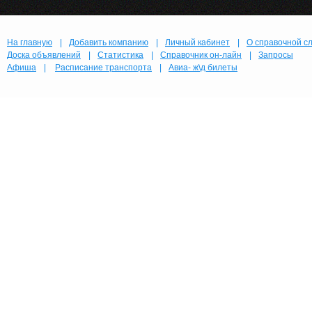
На главную
|
Добавить компанию
|
Личный кабинет
|
О справочной с
Доска объявлений
|
Статистика
|
Справочник он-лайн
|
Запросы
Афиша
|
Расписание транспорта
|
Авиа- ж\д билеты