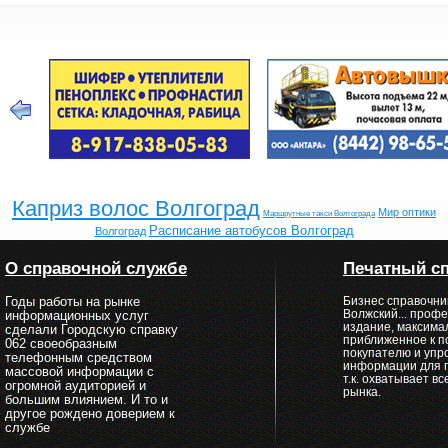
Каприз волос Волгоград
Мир оптики
Маршрутные такси Волгограда
Расписание автобусов Волгоград
Волгоград
О справочной службе
Печатный с
Годы работы на рынке
Бизнес справочни
Волжский... проф
информационных услуг
издание, максима
сделали Городскую справку
приближенное к 
062 своеобразным
покупателю и упр
телефонным средством
информации для 
массовой информации с
т.к. охватывает в
огромной аудиторией и
рынка.
большим влиянием. И то и
другое рождено доверием к
службе